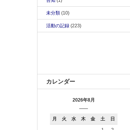
告知
(1)
未分類
(10)
活動の記録
(223)
カレンダー
2026年8月
月
火
水
木
金
土
日
1
2