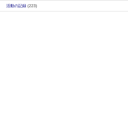
活動の記録
(223)
カレンダー
2026年8月
月
火
水
木
金
土
日
1
2