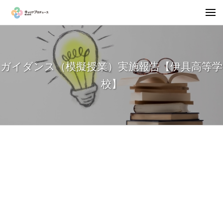
ガイダンス（模擬授業）実施報告【伊具高等学
校】