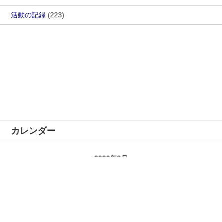
活動の記録
(223)
カレンダー
2026年8月
月
火
水
木
金
土
日
1
2
3
4
5
6
7
8
9