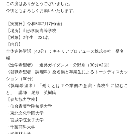
この度はありがとうございました。
今後ともよろしくお願いいたします。
【実施日】令和5年7月7日(金)
【場所】山形学院高等学校
【対象】2年生 221名
【内容】
全体進路講話（40分）：キャリアプロデュース株式会社 桑名
暢
《進学希望者》 進路ガイダンス・分野別（30分×2回）
《就職希望者 調理科》桑名暢と卒業生によるトークディスカッ
ション（60分）
《就職希望者》「働くとは？企業側の意識・高校生に望むこ
と」 講師：尾形 英樹氏
【参加協力学校】
・仙台青葉学院短期大学
・東北文化学園大学
・宮城学院女子大学
・千葉商科大学
・桜美林大学