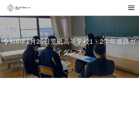
令和6年1月25日荒砥高等学校1・2学年進路ガ
イダンス